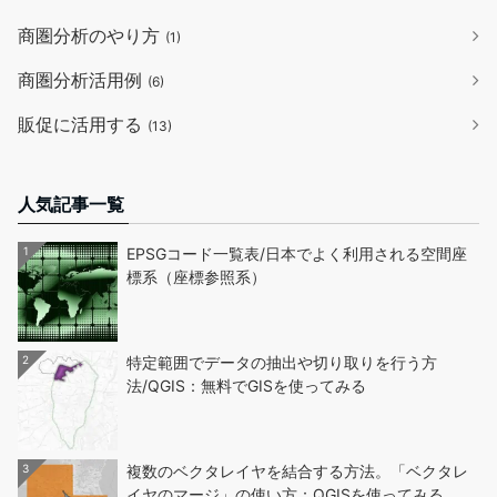
商圏分析のやり方
(1)
商圏分析活用例
(6)
販促に活用する
(13)
人気記事一覧
1
EPSGコード一覧表/日本でよく利用される空間座
標系（座標参照系）
2
特定範囲でデータの抽出や切り取りを行う方
法/QGIS：無料でGISを使ってみる
3
複数のベクタレイヤを結合する方法。「ベクタレ
イヤのマージ」の使い方：QGISを使ってみる