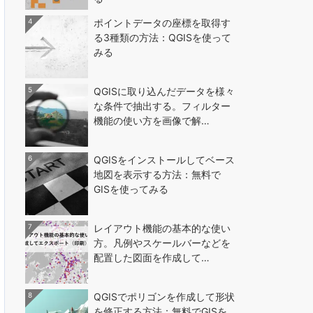
4
ポイントデータの座標を取得す
る3種類の方法：QGISを使って
みる
5
QGISに取り込んだデータを様々
な条件で抽出する。フィルター
機能の使い方を画像で解…
6
QGISをインストールしてベース
地図を表示する方法：無料で
GISを使ってみる
7
レイアウト機能の基本的な使い
方。凡例やスケールバーなどを
配置した図面を作成して…
8
QGISでポリゴンを作成して形状
を修正する方法：無料でGISを