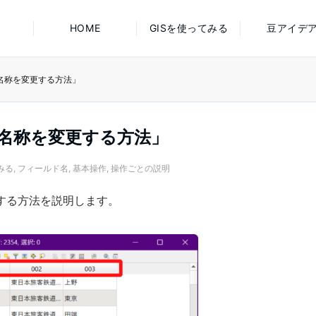
HOME
GISを使ってみる
豆アイデ
の名称を変更する方法」
の名称を変更する方法」
みる
,
フィールド名
,
基本操作
,
操作ごとの説明
する方法を説明します。