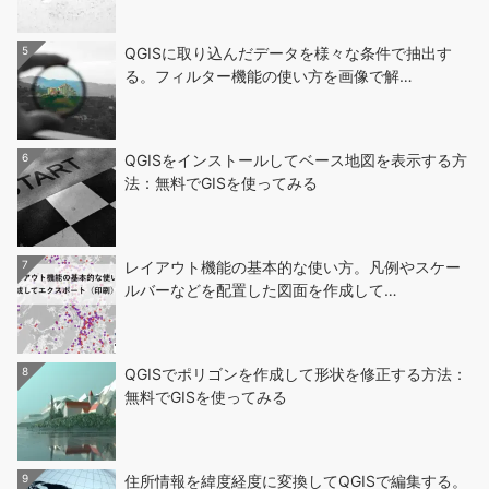
5
QGISに取り込んだデータを様々な条件で抽出す
る。フィルター機能の使い方を画像で解…
6
QGISをインストールしてベース地図を表示する方
法：無料でGISを使ってみる
7
レイアウト機能の基本的な使い方。凡例やスケー
ルバーなどを配置した図面を作成して…
8
QGISでポリゴンを作成して形状を修正する方法：
無料でGISを使ってみる
9
住所情報を緯度経度に変換してQGISで編集する。