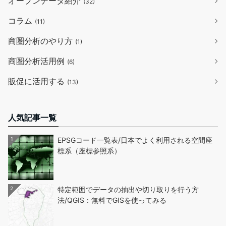
オープンデータ紹介
(32)
コラム
(11)
商圏分析のやり方
(1)
商圏分析活用例
(6)
販促に活用する
(13)
人気記事一覧
1
EPSGコード一覧表/日本でよく利用される空間座
標系（座標参照系）
2
特定範囲でデータの抽出や切り取りを行う方
法/QGIS：無料でGISを使ってみる