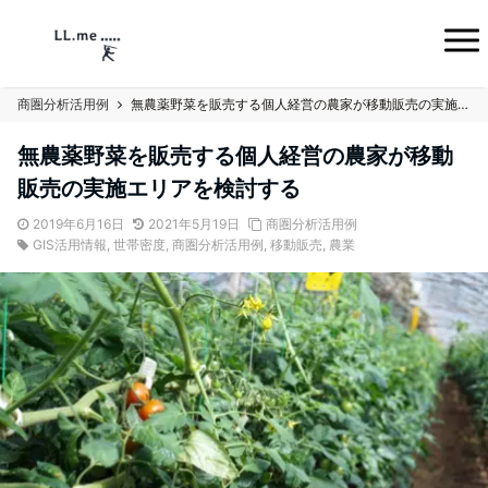
商圏分析活用例
無農薬野菜を販売する個人経営の農家が移動販売の実施エリアを検討する
無農薬野菜を販売する個人経営の農家が移動
販売の実施エリアを検討する
2019年6月16日
2021年5月19日
商圏分析活用例
GIS活用情報
,
世帯密度
,
商圏分析活用例
,
移動販売
,
農業